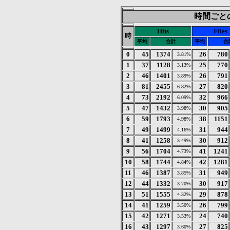
時間ごとの統
Hits
Files
時
平均
合計
平均
合
0
45
1374
26
780
3.81%
1
37
1128
25
770
3.13%
2
46
1401
26
791
3.89%
3
81
2455
27
820
6.82%
4
73
2192
32
966
6.09%
5
47
1432
30
905
3.98%
6
59
1793
38
1151
4.98%
7
49
1499
31
944
4.16%
8
41
1258
30
912
3.49%
9
56
1704
41
1241
4.73%
10
58
1744
42
1281
4.84%
11
46
1387
31
949
3.85%
12
44
1332
30
917
3.70%
13
51
1555
29
878
4.32%
14
41
1259
26
799
3.50%
15
42
1271
24
740
3.53%
16
43
1297
27
825
3.60%