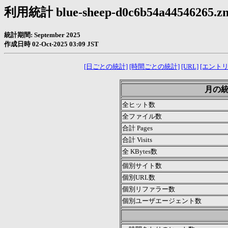
利用統計 blue-sheep-d0c6b54a44546265.znl
統計期間: September 2025
作成日時 02-Oct-2025 03:09 JST
[日ごとの統計]
[時間ごとの統計]
[URL]
[エントリ
月の統計
全ヒット数
全ファイル数
合計 Pages
合計 Visits
全 KBytes数
個別サイト数
個別URL数
個別リファラー数
個別ユーザエージェント数
.