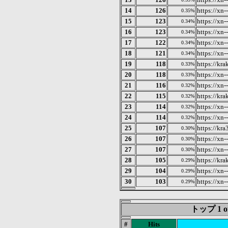
14
126
https://xn
0.35%
15
123
https://xn
0.34%
16
123
https://xn
0.34%
17
122
https://xn
0.34%
18
121
https://xn
0.34%
19
118
https://kr
0.33%
20
118
https://xn
0.33%
21
116
https://xn-
0.32%
22
115
https://kra
0.32%
23
114
https://xn-
0.32%
24
114
https://xn
0.32%
25
107
https://kra
0.30%
26
107
https://xn
0.30%
27
107
https://xn
0.30%
28
105
https://kr
0.29%
29
104
https://xn
0.29%
30
103
https://xn-
0.29%
トップ 1 of 
#
Hits