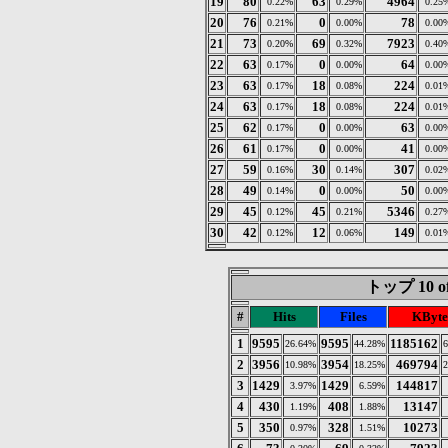
19
80
63
4964
0.22%
0.29%
0.25
20
76
0
78
0.21%
0.00%
0.00
21
73
69
7923
0.20%
0.32%
0.40
22
63
0
64
0.17%
0.00%
0.00
23
63
18
224
0.17%
0.08%
0.01
24
63
18
224
0.17%
0.08%
0.01
25
62
0
63
0.17%
0.00%
0.00
26
61
0
41
0.17%
0.00%
0.00
27
59
30
307
0.16%
0.14%
0.02
28
49
0
50
0.14%
0.00%
0.00
29
45
45
5346
0.12%
0.21%
0.27
30
42
12
149
0.12%
0.06%
0.01
トップ 10 of
#
Hits
Files
KByte
1
9595
9595
1185162
26.64%
44.28%
2
3956
3954
469794
10.98%
18.25%
3
1429
1429
144817
3.97%
6.59%
4
430
408
13147
1.19%
1.88%
5
350
328
10273
0.97%
1.51%