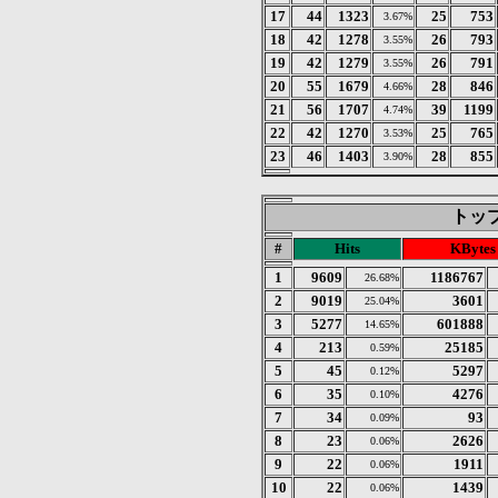
17
44
1323
25
753
3.67%
18
42
1278
26
793
3.55%
19
42
1279
26
791
3.55%
20
55
1679
28
846
4.66%
21
56
1707
39
1199
4.74%
22
42
1270
25
765
3.53%
23
46
1403
28
855
3.90%
トップ 
#
Hits
KBytes
1
9609
1186767
26.68%
2
9019
3601
25.04%
3
5277
601888
14.65%
4
213
25185
0.59%
5
45
5297
0.12%
6
35
4276
0.10%
7
34
93
0.09%
8
23
2626
0.06%
9
22
1911
0.06%
10
22
1439
0.06%