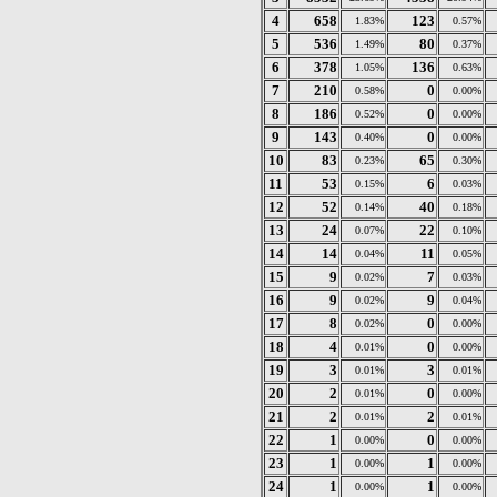
4
658
123
1.83%
0.57%
5
536
80
1.49%
0.37%
6
378
136
1.05%
0.63%
7
210
0
0.58%
0.00%
8
186
0
0.52%
0.00%
9
143
0
0.40%
0.00%
10
83
65
0.23%
0.30%
11
53
6
0.15%
0.03%
12
52
40
0.14%
0.18%
13
24
22
0.07%
0.10%
14
14
11
0.04%
0.05%
15
9
7
0.02%
0.03%
16
9
9
0.02%
0.04%
17
8
0
0.02%
0.00%
18
4
0
0.01%
0.00%
19
3
3
0.01%
0.01%
20
2
0
0.01%
0.00%
21
2
2
0.01%
0.01%
22
1
0
0.00%
0.00%
23
1
1
0.00%
0.00%
24
1
1
0.00%
0.00%