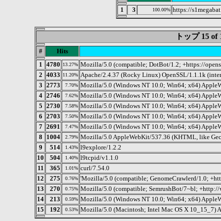
1
3
https://s1megabat
100.00%
トップ 15 o
#
Hits
1
4780
Mozilla/5.0 (compatible; DotBot/1.2; +https://open
13.27%
2
4033
Apache/2.4.37 (Rocky Linux) OpenSSL/1.1.1k (inte
11.20%
3
2773
Mozilla/5.0 (Windows NT 10.0; Win64; x64) Apple
7.70%
4
2746
Mozilla/5.0 (Windows NT 10.0; Win64; x64) AppleW
7.62%
5
2730
Mozilla/5.0 (Windows NT 10.0; Win64; x64) Apple
7.58%
6
2703
Mozilla/5.0 (Windows NT 10.0; Win64; x64) Apple
7.50%
7
2691
Mozilla/5.0 (Windows NT 10.0; Win64; x64) AppleW
7.47%
8
1004
Mozilla/5.0 AppleWebKit/537.36 (KHTML, like Geck
2.79%
9
514
l9explore/1.2.2
1.43%
10
504
l9tcpid/v1.1.0
1.40%
11
365
curl/7.54.0
1.01%
12
275
'Mozilla/5.0 (compatible; GenomeCrawlerd/1.0; +ht
0.76%
13
270
Mozilla/5.0 (compatible; SemrushBot/7~bl; +http:/
0.75%
14
213
Mozilla/5.0 (Windows NT 10.0; Win64; x64) Apple
0.59%
15
192
Mozilla/5.0 (Macintosh; Intel Mac OS X 10_15_7) 
0.53%