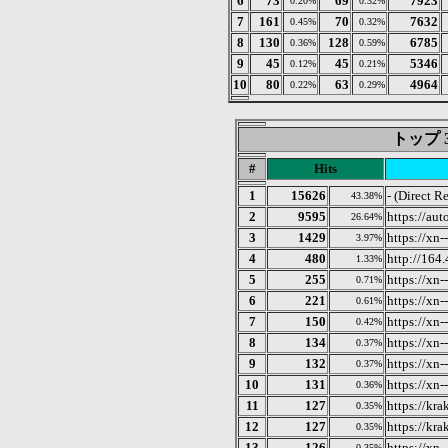
6
73
69
7923
0.20%
0.32%
7
161
70
7632
0.45%
0.32%
8
130
128
6785
0.36%
0.59%
9
45
45
5346
0.12%
0.21%
10
80
63
4964
0.22%
0.29%
トップ 3
#
Hits
1
15626
- (Direct R
43.38%
2
9595
https://aut
26.64%
3
1429
https://xn
3.97%
4
480
http://164
1.33%
5
255
https://xn-
0.71%
6
221
https://xn
0.61%
7
150
https://xn
0.42%
8
134
https://xn-
0.37%
9
132
https://xn-
0.37%
10
131
https://xn-
0.36%
11
127
https://kr
0.35%
12
127
https://kr
0.35%
13
126
https://xn
0.35%