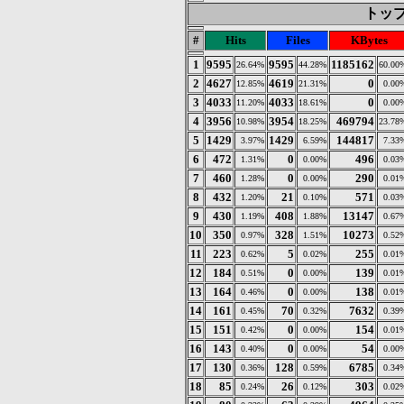
トップ 
#
Hits
Files
KBytes
1
9595
9595
1185162
26.64%
44.28%
60.00
2
4627
4619
0
12.85%
21.31%
0.00
3
4033
4033
0
11.20%
18.61%
0.00
4
3956
3954
469794
10.98%
18.25%
23.78
5
1429
1429
144817
3.97%
6.59%
7.33
6
472
0
496
1.31%
0.00%
0.03
7
460
0
290
1.28%
0.00%
0.01
8
432
21
571
1.20%
0.10%
0.03
9
430
408
13147
1.19%
1.88%
0.67
10
350
328
10273
0.97%
1.51%
0.52
11
223
5
255
0.62%
0.02%
0.01
12
184
0
139
0.51%
0.00%
0.01
13
164
0
138
0.46%
0.00%
0.01
14
161
70
7632
0.45%
0.32%
0.39
15
151
0
154
0.42%
0.00%
0.01
16
143
0
54
0.40%
0.00%
0.00
17
130
128
6785
0.36%
0.59%
0.34
18
85
26
303
0.24%
0.12%
0.02