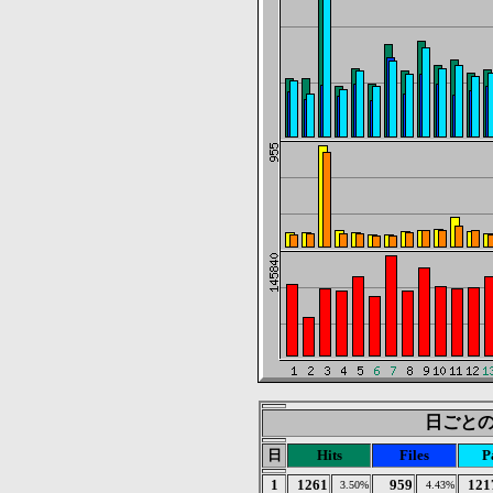
日ごとの統計
日
Hits
Files
P
1
1261
959
121
3.50%
4.43%