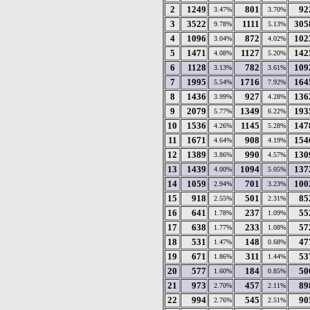
2
1249
801
92
3.47%
3.70%
3
3522
1111
305
9.78%
5.13%
4
1096
872
102
3.04%
4.02%
5
1471
1127
142
4.08%
5.20%
6
1128
782
109
3.13%
3.61%
7
1995
1716
164
5.54%
7.92%
8
1436
927
136
3.99%
4.28%
9
2079
1349
193
5.77%
6.22%
10
1536
1145
147
4.26%
5.28%
11
1671
908
154
4.64%
4.19%
12
1389
990
130
3.86%
4.57%
13
1439
1094
137
4.00%
5.05%
14
1059
701
100
2.94%
3.23%
15
918
501
85
2.55%
2.31%
16
641
237
55
1.78%
1.09%
17
638
233
57
1.77%
1.08%
18
531
148
47
1.47%
0.68%
19
671
311
53
1.86%
1.44%
20
577
184
50
1.60%
0.85%
21
973
457
89
2.70%
2.11%
22
994
545
90
2.76%
2.51%