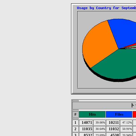
トッ
#
Hits
Files
1
14071
10211
39.06%
47.12%
2
11035
11032
30.64%
50.91%
3
8532
4538
23.69%
20.94%